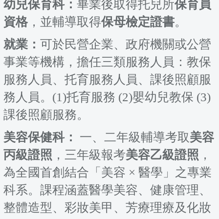
幼兒保育科：
畢業後取得托兒所
保育員
資格
，並輔導取得
保母檢定證書
。
就業：
可於民營企業、政府機關或公營
事業等機構，擔任三類服務人員：教保
服務人員、托育服務人員、課後照顧服
務人員。(1)托育服務 (2)嬰幼兒教保 (3)
課後照顧服務。
美容保健科：
一、二年級輔導考取
美容
丙級證照
，三年級報考
美容乙級證照
，
為全國首創結合「美容 × 醫學」之專業
科系。課程涵蓋醫學美容、健康管理、
整體造型、彩妝美甲、芳療理療及化妝