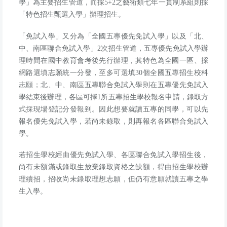
學」為主要招生管道，而採
5+2
之藝術類七年一貫制系組則採
「特色招生甄選入學」辦理招生。
「免試入學」又分為「全國五專優先免試入學」以及「北、
中、南區聯合免試入學」
2
次招生管道，五專優先免試入學辦
理時間在國中教育會考後先行辦理，其特色為全國一區、採
網路選填志願統一分發，至多可選填
30
個全國五專招生校科
志願；北、中、南區五專聯合免試入學則在五專優先免試入
學結束後辦理，各區可擇
1
所五專招生學校報名申請，錄取方
式採現場登記分發報到。因此想要就讀五專的同學，可以先
報名優先免試入學，若尚未錄取，則再報名各區聯合免試入
學。
若招生學校經由優先免試入學、各區聯合免試入學招生後，
尚有未額滿或錄取生放棄錄取資格之缺額，得由招生學校辦
理續招，招收尚未錄取理想志願，但仍有意願就讀五專之學
生入學。