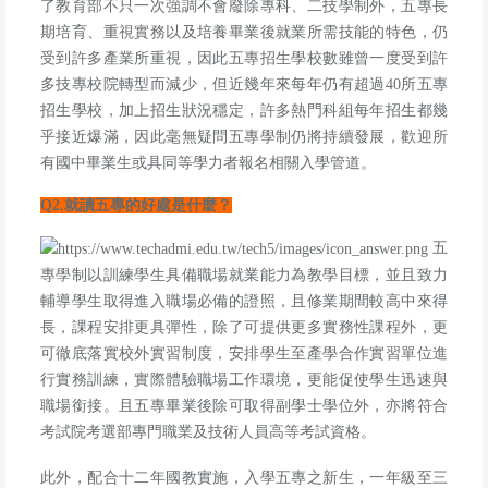
了教育部不只一次強調不會廢除專科、二技學制外，五專長
期培育、重視實務以及培養畢業後就業所需技能的特色，仍
受到許多產業所重視，因此五專招生學校數雖曾一度受到許
多技專校院轉型而減少，但近幾年來每年仍有超過
40
所五專
招生學校，加上招生狀況穩定，許多熱門科組每年招生都幾
乎接近爆滿，因此毫無疑問五專學制仍將持續發展，歡迎所
有國中畢業生或具同等學力者報名相關入學管道。
Q2.
就讀五專的好處是什麼？
五
專學制以訓練學生具備職場就業能力為教學目標，並且致力
輔導學生取得進入職場必備的證照，且修業期間較高中來得
長，課程安排更具彈性，除了可提供更多實務性課程外，更
可徹底落實校外實習制度，安排學生至產學合作實習單位進
行實務訓練，實際體驗職場工作環境，更能促使學生迅速與
職場銜接。且五專畢業後除可取得副學士學位外，亦將符合
考試院考選部專門職業及技術人員高等考試資格。
此外，配合十二年國教實施，入學五專之新生，一年級至三