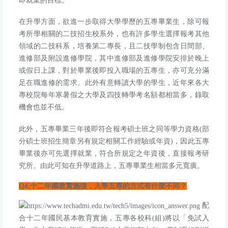
即就業的目標。
在升學方面，欲進一步取得大學學歷的五專畢業生，除可報
考所學相關的二技招生校系外，也有許多學生選擇報考其他
領域的二技科系，培養第二專長，且二技學制包含日間部、
進修部及附設進修學院，其中進修部及進修學院安排於晚上
或假日上課，對於畢業後即投入職場的五專生，亦可充分滿
足在職進修的需求。此外有意轉讀大學的學生，近年來各大
專校院每年寒暑假之大學及四技轉學考名額都相當多，錄取
機會也並不低。
此外，五專畢業三年後即符合報考碩士班之同等學力資格
(
部
分碩士班招生簡章另有規定相關工作經驗或年資
)
，因此五專
畢業後亦可先選擇就業，符合所規定之年資後，直接報考研
究所。由此可知在升學道路上，五專畢業生相當多元寬廣。
Q4.
十二年國教實施後，入學五專的方式有什麼不同？
配
合十二年國民基本教育實施，五專各校科
(
組
)
將以「免試入