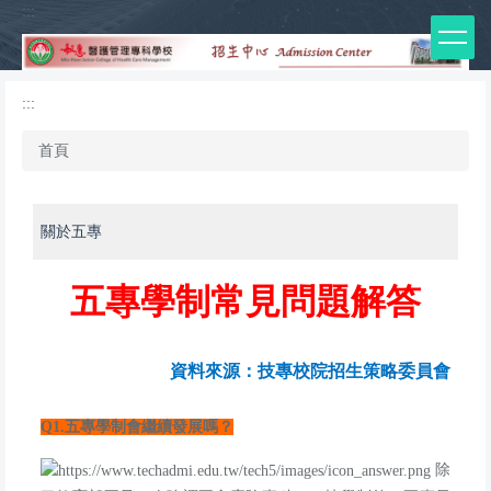
:::
跳
到
主
要
:::
內
容
首頁
區
關於五專
五專學制常見問題解答
資料來源：技專校院招生策略委員會
Q1.
五專學制會繼續發展嗎？
除