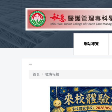
:::
跳
到
主
要
內
容
區
網站導覽
:::
首頁
敏惠報報