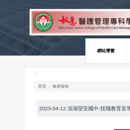
:::
跳
到
主
要
內
容
區
網站導覽
:::
首頁
敏惠報報
2023-04-12 澎湖望安國中-技職教育宣