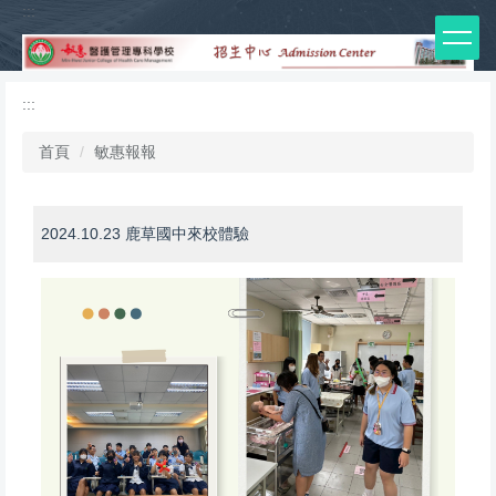
:::
跳
到
主
要
:::
內
容
首頁
敏惠報報
區
2024.10.23 鹿草國中來校體驗