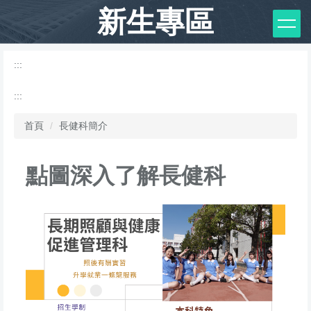
跳
新生專區
到
主
要
:::
內
容
:::
區
首頁
長健科簡介
點圖深入了解長健科