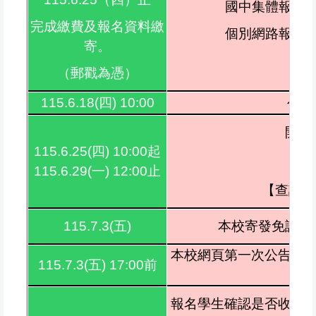
國中集體報名
完成繳費及報名資料繳
個別網路報名
寄。
（郵戳為憑）
115.6.18(四) 10:00
公告
開放
115.6.25(四) 10:00起
115.6.29(一) 12:00止
【查詢網
115.7.3(五)
本校寄發免試入
本校網頁第一次公告參
115.7.3(五) 17:00前
報名學生確認是否收到