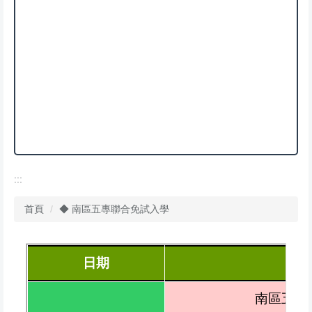
:::
首頁
◆ 南區五專聯合免試入學
日期
南區五專