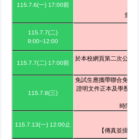
若
115.7.6(一) 17:00前
查詢
115.7.7(二)
9:00~12:00
於本校網頁第二次公告
115.7.7(二) 17:00前
免試生應攜帶聯合免試
證明文件正本及學歷(力
115.7.8(三)
時間及
115.7.13(一) 12:00止
【傳真並掛號