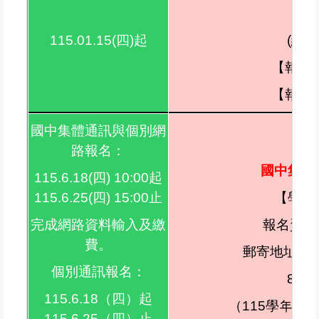
115.01.15(四)起
(網
【報名表
【報名表
國中集體通訊與個別網
路報名：
國中集體
115.6.18(四) 10:00起
115.6.25(四) 15:00止
【學生
完成網路資料輸入及繳
報名資料
費。
郵寄地址：(
個別通訊報名：
81
115.6.18（四）起
（115學年度
115.6.25（四）止