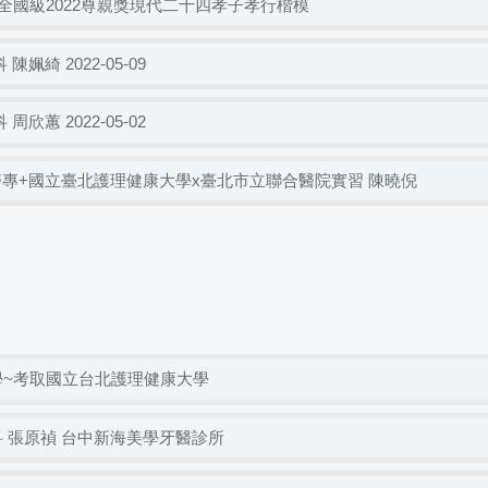
全國級2022尊親獎現代二十四孝子孝行楷模
姵綺 2022-05-09
欣蕙 2022-05-02
惠醫專+國立臺北護理健康大學x臺北市立聯合醫院實習 陳曉倪
學~考取國立台北護理健康大學
科 張原禎 台中新海美學牙醫診所