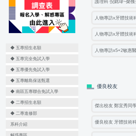
護理科 倪銘瑋~榮獲
人物專訪x牙體技術科 陳
人物專訪x牙體技術科 周
◆ 五專招生名額
人物專訪x5+2敏
◆ 五專完全免試入學
◆ 五專優先免試入學
◆ 五專離島保送甄選
優良校友
◆ 南區五專聯合免試入學
◆ 二專招生名額
傑出校友 鄭宜秀同
◆ 二專進修部
優良校友 牙體技術
系科介紹
解惑專區