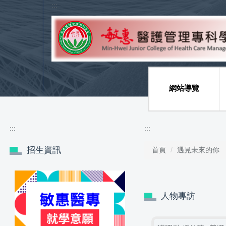
:::
跳
到
主
要
內
容
區
網站導覽
:::
:::
招生資訊
首頁
遇見未來的你
人物專訪