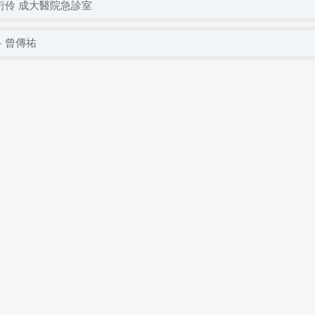
衍伶 成大醫院急診室
 曾傳祐